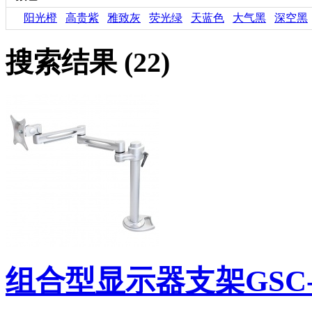
阳光橙
高贵紫
雅致灰
荧光绿
天蓝色
大气黑
深空黑
搜索结果 (22)
组合型显示器支架GSC-5